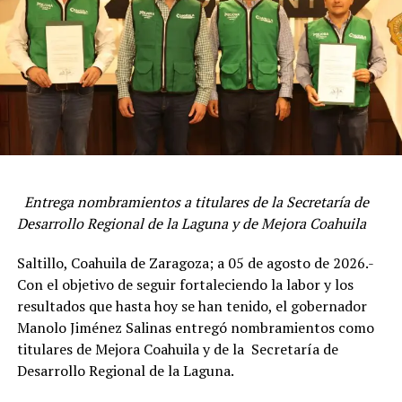
ADVERTISEMENT
Entrega nombramientos a titulares de la Secretaría de
“Me da mucho estar aquí con ustedes, en Palacio de
Desarrollo Regional de la Laguna y de Mejora Coahuila
Gobierno, en esta reunión con líderes juveniles de todas
Saltillo, Coahuila de Zaragoza; a 05 de agosto de 2026.-
las regiones de Coahuila; líderes que se destacan en
Con el objetivo de seguir fortaleciendo la labor y los
diferentes temas; hay líderes deportistas, académicos,
resultados que hasta hoy se han tenido, el gobernador
sociales, cada quien representa un liderazgo para su
Manolo Jiménez Salinas entregó nombramientos como
gente en su municipio”, declaró.
titulares de Mejora Coahuila y de la Secretaría de
Resaltó que en su gobierno la voz de la juventud se
Desarrollo Regional de la Laguna.
escucha y se toma en cuenta, ya que existe el