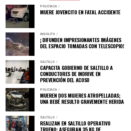
inversiones, la generación de empleo formal y el
POLICÍACA
bienestar de las familias en todas las regiones del
MUERE JOVENCITO EN FATAL ACCIDENTE
estado.
INSÓLITO
¡ DIFUNDEN IMPRESIONANTES IMÁGENES
ADVERTISEMENT
DEL ESPACIO TOMADAS CON TELESCOPIO!
SALTILLO
CAPACITA GOBIERNO DE SALTILLO A
CONDUCTORES DE INDRIVE EN
PREVENCIÓN DEL ACOSO
POLICÍACA
MUEREN DOS MUJERES ATROPELLADAS;
UNA BEBÉ RESULTO GRAVEMENTE HERIDA
SALTILLO
REALIZAN EN SALTILLO OPERATIVO
TRUENO; ASEGURAN 35 KG DE