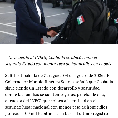
El gobernador subrayó que la estrategia de su
administración en materia de juventud se basa en
inclusión, formación de liderazgos y desarrollo de
talento, generando oportunidades para que las y los
jóvenes participen de manera proactiva en el desarrollo
social, económico y cultural del estado.
Manolo Jiménez exhortó a los funcionarios a mantener
el trabajo cercano con la gente, lo que ha sido un
De acuerdo al INEGI, Coahuila se ubicó como el
distintivo de su gobierno y que ha ayudado a mantener
ADVERTISEMENT
segundo Estado con menor tasa de homicidios en el país
excelentes indicadores en todos los sectores de la
administración estatal.
Saltillo, Coahuila de Zaragoza. 04 de agosto de 2026.- El
Gobernador Manolo Jiménez Salinas señaló que Coahuila
Destacó que a dos años y medio del inicio de su gestión,
sigue siendo un Estado con desarrollo y seguridad,
se siguen robusteciendo las distintas dependencias e
donde las familias se sienten seguras, prueba de ello, la
instancias estatales con trabajo en equipo y transversal
encuesta del INEGI que coloca a la entidad en el
que beneficia a las y los coahuilenses.
segundo lugar nacional con menor tasa de homicidios
El Mandatario estatal señaló que quienes asumen sus
por cada 100 mil habitantes en base al último registro