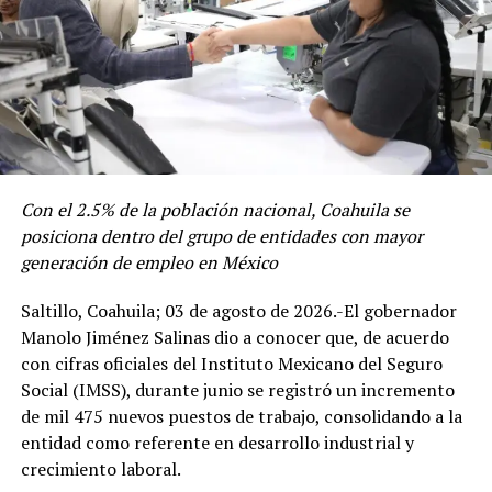
Ivan Terashima Zamora, titular del Instituto
Coahuilense de la Juventud moderó las
intervenciones de jóvenes de las diferentes regiones del
Estado; quien dieron el agradecimiento al Gobierno del
Estado como solicitar más impulso a la juventud de
Coahuilense.
El Gobernador felicitó a la Fiscalía General del Estado y
Con el 2.5% de la población nacional, Coahuila se
a la Policía Estatal que llevaron a cabo su Conferencia
ADVERTISEMENT
posiciona dentro del grupo de entidades con mayor
Estatal de Seguridad y Procuración de Justicia, donde
generación de empleo en México
encabezados por el Fiscal General, Federico Fernández
Saltillo, Coahuila; 03 de agosto de 2026.-El gobernador
Montañez, trabajan en el análisis de la estrategia de los
Manolo Jiménez Salinas dio a conocer que, de acuerdo
principales indicadores.
con cifras oficiales del Instituto Mexicano del Seguro
Resaltó la inversión en cuarteles tanto para la Policía
Social (IMSS), durante junio se registró un incremento
Estatal como el Ejército, los arcos de seguridad, el
de mil 475 nuevos puestos de trabajo, consolidando a la
reforzamiento del Sistema Estatal de Videovigilancia,
entidad como referente en desarrollo industrial y
unidades tácticas y otras herramientas que permiten ser
crecimiento laboral.
Se contó la participación de Ana Cecilia Torres Pauli,