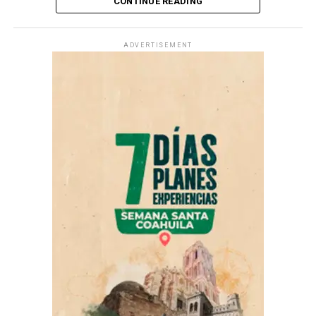
CONTINUE READING
ADVERTISEMENT
ADVERTISEMENT
• Sábado 29 de agosto, “Saraperos por la Juventud”,
en el cual, el Estadio Francisco I. Madero se
transformará en un espacio dedicado al bienestar físico,
mental y emocional.
La Dirección de Medio Ambiente y Desarrollo
Sustentable, a través del Centro de Bienestar de Seres
Sintientes, informó que el horario de atención es de 9:00
de la mañana a 1:00 de la tarde.
La Jornada de Atención para Seres Sintientes estará
vigente esta semana hasta el viernes 7 de agosto.