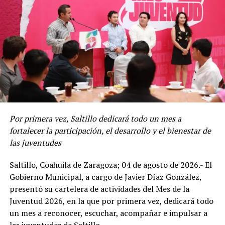
“Trabajamos todos los días para ofrecer a nuestra gente
mejores espacios para la convivencia, ya que esto
fortalece el tejido social y se genera una mejor
comunidad para todos”, afirmó el Edil.
El director de Servicios Públicos, Aníbal Soberón
Rodríguez, explicó a quienes habitan en la colonia
Magisterio las labores de limpieza y mantenimiento que
se realizaron en su sector.
Por primera vez, Saltillo dedicará todo un mes a
fortalecer la participación, el desarrollo y el bienestar de
Detalló que se deshierbó y limpió el camellón del bulevar
las juventudes
Sección 38 del SNTE, el cual forma un circuito de dos
kilómetros lineales, se pintó el cordón cuneta, además
Saltillo, Coahuila de Zaragoza; 04 de agosto de 2026.- El
se eliminaron los grafitis.
Gobierno Municipal, a cargo de Javier Díaz González,
presentó su cartelera de actividades del Mes de la
Soberón Rodríguez agregó que en este sector se
Juventud 2026, en la que por primera vez, dedicará todo
ubicaron 41 lotes baldíos y se procedió a localizar a los
un mes a reconocer, escuchar, acompañar e impulsar a
propietarios para solicitarles las labores de limpieza en