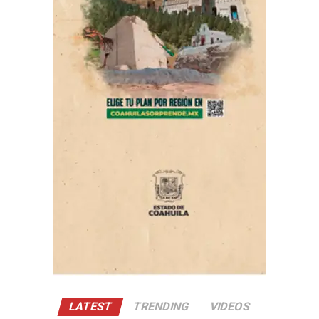
Para el servicio de esterilización es necesario separar su
lugar en el teléfono 844-881-97-35 y tiene un costo de
recuperación de 203 pesos.
Es necesario llevar a los seres sintientes con 8 horas de
ayuno (sin agua ni alimentos). En el caso de gatos llevar
transportadora y cobija, y de los perros correa y cobija.
Cabe destacar que no incluye los medicamentos
postoperatorios.
ADVERTISEMENT
LATEST
TRENDING
VIDEOS