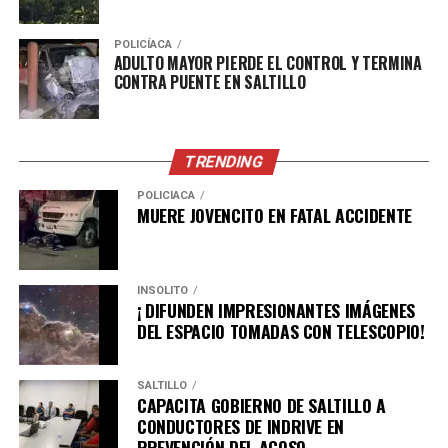
POLICÍACA
ADULTO MAYOR PIERDE EL CONTROL Y TERMINA
CONTRA PUENTE EN SALTILLO
TRENDING
POLICÍACA
Durante las jornadas de Amor en Movimiento se contó
MUERE JOVENCITO EN FATAL ACCIDENTE
también con el apoyo de la Dirección de Desarrollo
Rural, que encabeza Diego Fuentes Aguirre.
INSÓLITO
¡ DIFUNDEN IMPRESIONANTES IMÁGENES
DEL ESPACIO TOMADAS CON TELESCOPIO!
SALTILLO
CAPACITA GOBIERNO DE SALTILLO A
CONDUCTORES DE INDRIVE EN
PREVENCIÓN DEL ACOSO