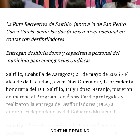
La Ruta Recreativa de Saltillo, junto a la de San Pedro
Garza García, serán las dos únicas a nivel nacional en
contar con desfibriladores
Entregan desfibriladores y capacitan a personal del
municipio para emergencias cardíacas
Saltillo, Coahuila de Zaragoza; 21 de mayo de 2025.- El
alcalde de la ciudad, Javier Díaz González y la presidenta
honoraria del DIF Saltillo, Luly López Naranjo, pusieron
en marcha el Programa de Áreas Cardioprotegidas y
realizaron la entrega de Desfibriladores (DEA) a
diferentes dependencias del Gobierno Municipal.
Este tipo de equipos analiza el ritmo cardiaco en
CONTINUE READING
personas que están sufriendo un paro. Cuando es