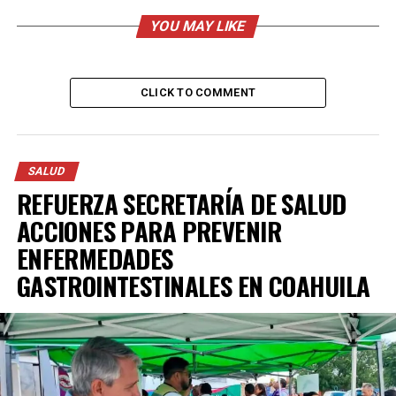
necesario, envía una descarga eléctrica al corazón para
normalizar su ritmo y, mediante asistencia médica,
YOU MAY LIKE
permite estabilizar al paciente.
CLICK TO COMMENT
ADVERTISEMENT
SALUD
REFUERZA SECRETARÍA DE SALUD
ACCIONES PARA PREVENIR
ENFERMEDADES
GASTROINTESTINALES EN COAHUILA
El alcalde Javier Díaz entregó ocho desfibriladores que
se colocarán en edificios públicos tales como
Presidencia Municipal, Gimnasio Municipal, albercas
municipales, biblioparque norte y la Ruta recreativa con
lo que este paseo dominical se suma al de San Pedro