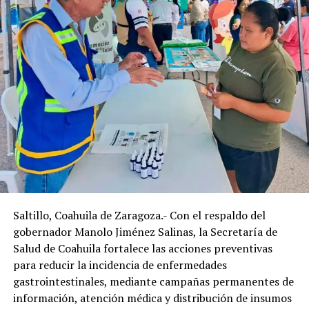
Garza García, Nuevo León, como los únicos espacios en
su tipo a nivel nacional en ser cardioprotegidos.
“Es muy importante contar con estos desfibriladores
porque en estos temas cardíacos la atención en los
primeros minutos es vital. Si con esto salvamos al menos
una vida, habrá valido la pena”, declaró Díaz González.
El Alcalde agregó que su gobierno trabaja con el objetivo
de mejorar la calidad de vida de la población y la salud es
uno de los temas más importantes .
En el evento se dio a conocer que, a la par con la
Saltillo, Coahuila de Zaragoza.- Con el respaldo del
entrega de los desfibriladores en los que se invirtió un
gobernador Manolo Jiménez Salinas, la Secretaría de
millón de pesos, se inició la capacitación a funcionarios
Salud de Coahuila fortalece las acciones preventivas
municipales de las diferentes áreas para que puedan
para reducir la incidencia de enfermedades
responder a una emergencia de este tipo atendiendo a
gastrointestinales, mediante campañas permanentes de
algún colaborador o persona que lo requiera.
información, atención médica y distribución de insumos