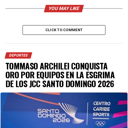
que representen a nuestra ciudad, estado y nuestro
país.
YOU MAY LIKE
Javier Díaz indicó que parte fundamental de esta
estrategia es la creación del programa “Activa tu
CLICK TO COMMENT
Parque”, que arrancó este viernes junto al Gobernador
Manolo Jiménez Salinas.
DEPORTES
ADVERTISEMENT
TOMMASO ARCHILEI CONQUISTA
ORO POR EQUIPOS EN LA ESGRIMA
DE LOS JCC SANTO DOMINGO 2026
Con ello, se llevará a promotores deportivos a los 40