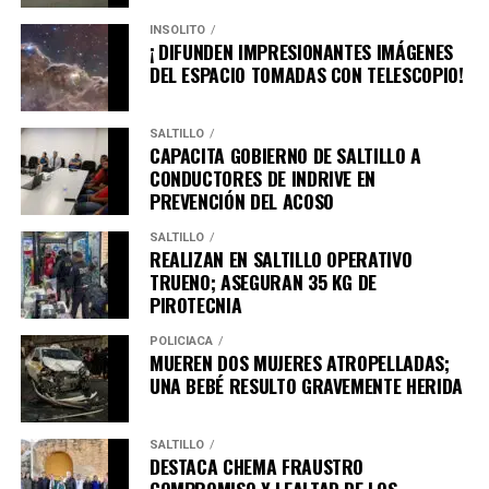
Los interesados pueden inscribirse en línea o en los
INSÓLITO
puntos presenciales a través de
www.gotime.mx
y sus
¡ DIFUNDEN IMPRESIONANTES IMÁGENES
oficinas, Café Campestre y Cloroformo Gym, gimnasio
DEL ESPACIO TOMADAS CON TELESCOPIO!
Tessen y en Boletópolis.com.
SALTILLO
El director general de proyectos deportivos de Go Time,
CAPACITA GOBIERNO DE SALTILLO A
Óscar Cortés, destacó la seguridad que se vive
CONDUCTORES DE INDRIVE EN
actualmente en Saltillo.
PREVENCIÓN DEL ACOSO
“Nosotros tenemos organización de eventos deportivos
SALTILLO
REALIZAN EN SALTILLO OPERATIVO
en todo el país y me consta que esta es una ciudad
TRUENO; ASEGURAN 35 KG DE
segura, dichosos de tener en nosotros este tipo de
PIROTECNIA
eventos. Es la carrera más segura del país”, dijo.
POLICÍACA
MUEREN DOS MUJERES ATROPELLADAS;
Durante la presentación de la Carrera 5K Unidos por la
UNA BEBÉ RESULTO GRAVEMENTE HERIDA
Seguridad estuvieron Mario Mata Quintero, regidor
integrante de la Comisión de Seguridad y Tránsito; y el
coronel de infantería Estado Mayor Raúl René Rosendo
SALTILLO
DESTACA CHEMA FRAUSTRO
Carrasco en representación del general de brigada