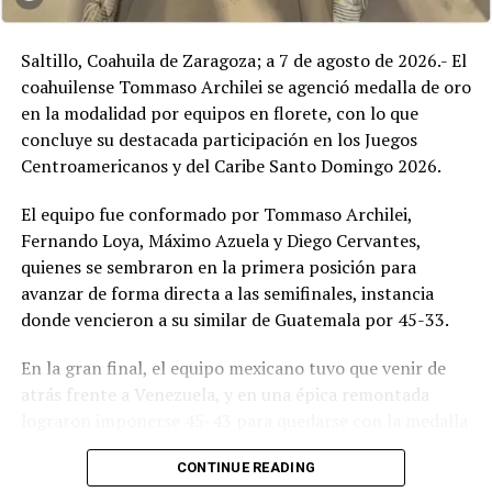
“Auténticos Novatos”, que se desarrollará durante 15
sábados de intensos combates, desde este 22 de marzo
Saltillo, Coahuila de Zaragoza; a 7 de agosto de 2026.- El
hasta el 12 de julio, en distintas sedes a lo largo y ancho
coahuilense Tommaso Archilei se agenció medalla de oro
de la ciudad.
en la modalidad por equipos en florete, con lo que
concluye su destacada participación en los Juegos
Centroamericanos y del Caribe Santo Domingo 2026.
ADVERTISEMENT
El equipo fue conformado por Tommaso Archilei,
Fernando Loya, Máximo Azuela y Diego Cervantes,
quienes se sembraron en la primera posición para
avanzar de forma directa a las semifinales, instancia
donde vencieron a su similar de Guatemala por 45-33.
En la gran final, el equipo mexicano tuvo que venir de
atrás frente a Venezuela, y en una épica remontada
lograron imponerse 45-43 para quedarse con la medalla
“Hay que encaminar esa disciplina deportiva de las
de oro centroamericana.
niñas, niños y jóvenes, para que esa disciplina la puedan
CONTINUE READING
trasladar a su vida personal ya su vida profesional”,