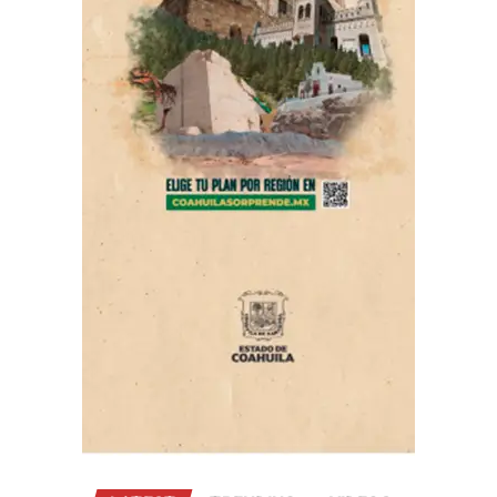
gracias al trabajo coordinado con el gobernador Manolo
Jiménez y las diferentes instituciones, así como el
alcalde que pone siempre la seguridad como prioridad.
Miguel Ángel Garza Félix, comisionado de Seguridad y
Protección Ciudadana, informó que en la carrera
participarán elementos de la corporación incluyendo
los 16 agrupamientos, binomios y cadetes, así como de
la Fiscalía General del Estado, la Secretaría de Seguridad
Pública, el Ejército, la Guardia Nacional, y la Marina,
junto con la ciudadanía.
“Es un orgullo que cada año se sumen cada vez más
personas, en esta edición esperamos a mil 500
corredores”, dijo.
El comisionado señaló que la inscripción tiene un costo
en preventa de 150 pesos (hasta el 17 de agosto) y
posteriormente la venta será en 200 pesos; la