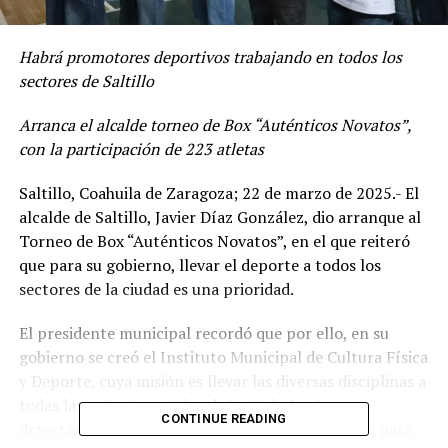
Habrá promotores deportivos trabajando en todos los
sectores de Saltillo
Arranca el alcalde torneo de Box “Auténticos Novatos”,
con la participación de 223 atletas
Saltillo, Coahuila de Zaragoza; 22 de marzo de 2025.- El
alcalde de Saltillo, Javier Díaz González, dio arranque al
Torneo de Box “Auténticos Novatos”, en el que reiteró
que para su gobierno, llevar el deporte a todos los
sectores de la ciudad es una prioridad.
El presidente municipal recordó que por ello, en su
gobierno se creó el Instituto Municipal de Cultura Física
y Deporte, cuya misión es llevar las diversas disciplinas a
todas las colonias y ejidos de la ciudad, así como
CONTINUE READING
detectar e impulsar a atletas de alto rendimiento para