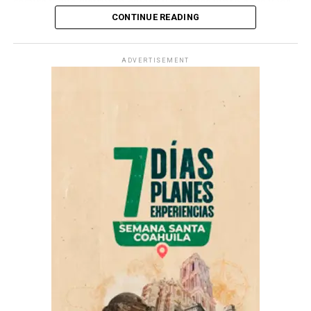
segura y que disfrutan chicos y grandes junto a las y los
“Mural de la Juventud”.
UP NEXT
elementos de las diferentes corporaciones de seguridad.
CONTINUE READING
VA CON TODO EL APOYO AL DEPORTE: JAVIER DÍAZ
Se dio a conocer que la cartelera completa con las
“De parte del alcalde Javier Díaz las y los invitamos a
DON'T MISS
actividades relacionadas al Mes de la Juventud 2026 está
INICIA COAHUILA PROCESO ESTATAL DE TIRO CON ARCO
ADVERTISEMENT
que participen en la carrera y la disfruten, porque
disponible en el Facebook del Gobierno Municipal de
además tendrá grandes premios”, dijo.
Saltillo.
ADVERTISEMENT
ADVERTISEMENT
César Iván Moreno destacó además que Saltillo es la
capital más segura de México, lo que se ha logrado