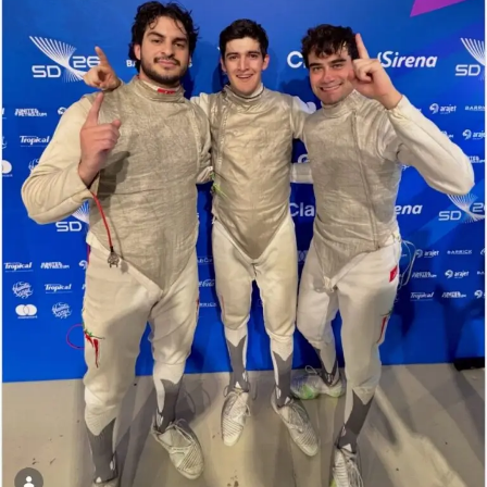
parques que formarán parte de este programa, en
donde se contará con todo el apoyo de su
administración para impulsar el deporte en las colonias.
De igual forma, las y los promotores estarán trabajando
en otros espacios públicos de la ciudad.
En ese marco, Díaz González resaltó que el deporte,
además de beneficiar la salud física y emocional, es una
herramienta fundamental para prevenir la inseguridad e
impulsar la cohesión social.
«Tengan la seguridad de que para nuestra
administración municipal, el deporte es una prioridad.
Le vamos a entrar y le vamos a entrar con todo»,
aseguró.
Arranca Torneo de Box “Auténticos Novatos”
Javier Díaz González dio arranque al torneo de Box