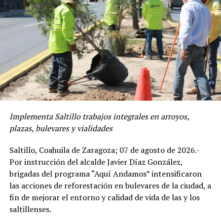
pública, pero que también se atienden temas muy
importantes como la movilidad, el desarrollo social,
obras públicas, servicios básicos y empleo, a fin de
brindar oportunidades para toda la ciudadanía.
El coordinador general de Mejora Coahuila, Gabriel
Elizondo Pérez, reconoció en Javier Díaz González a un
Alcalde de territorio, que ha realizado un intenso
trabajo en los primeros días de su administración.
Implementa Saltillo trabajos integrales en arroyos,
“Es un alcalde que trabaja con base en el pensar y sentir
plazas, bulevares y vialidades
de nuestra gente; por eso vamos a seguir trabajando
coordinados con el gobernador Manolo Jiménez Salinas
Saltillo, Coahuila de Zaragoza; 07 de agosto de 2026.-
para beneficio de toda la gente de Saltillo”, apuntó
Por instrucción del alcalde Javier Díaz González,
Pérez Elizondo.
brigadas del programa “Aquí Andamos” intensificaron
las acciones de reforestación en bulevares de la ciudad, a
El director de Infraestructura y Obra Pública del
fin de mejorar el entorno y calidad de vida de las y los
municipio, Antonio Nerio Maltos, explicó los detalles
saltillenses.
técnicos de la obra de pavimentación, en la que se