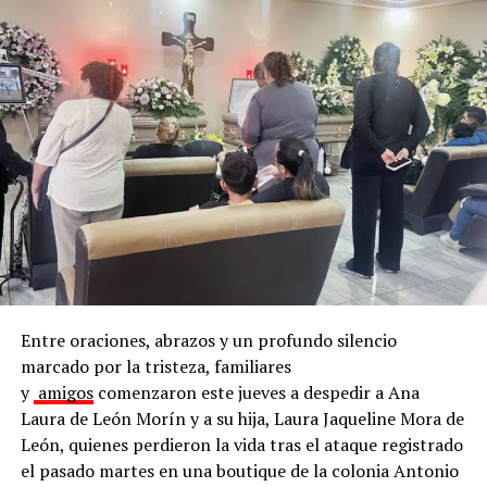
En este objetivo, trabajan en conjunto el Instituto
Municipal de Planeación (IMPLAN), la dirección de
Medio Ambiente y Desarrollo Sustentable, de
Infraestructura y Obra Pública, así como de Servicios
Públicos.
Para coordinar todos los esfuerzos, agregó que se
Entre oraciones, abrazos y un profundo silencio
cuenta con una plataforma digital de uso interno que
marcado por la tristeza, familiares
permite planear, dar seguimiento y documentar las
y
amigos
comenzaron este jueves a despedir a Ana
intervenciones realizadas en los espacios públicos del
Laura de León Morín y a su hija, Laura Jaqueline Mora de
municipio.
León, quienes perdieron la vida tras el ataque registrado
el pasado martes en una boutique de la colonia Antonio
El director de Medio Ambiente y Desarrollo Sustentable,