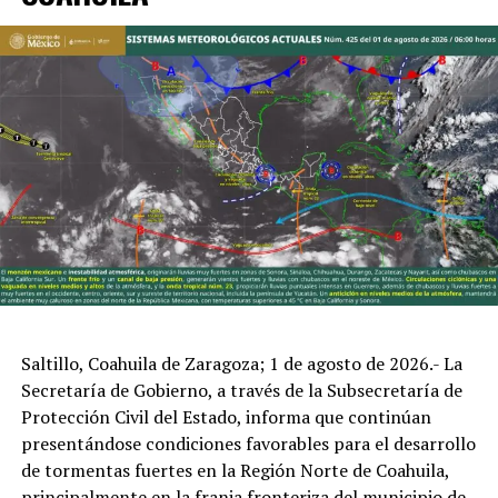
– Viernes: Máxima 35°C / Mínima 15°C
– Sábado: Máxima 27°C / Mínima 12°C
– Domingo: Máxima 28°C / Mínima 10°C
Región Carbonífera
Saltillo, Coahuila de Zaragoza; 1 de agosto de 2026.- La
Secretaría de Gobierno, a través de la Subsecretaría de
– Viernes: Máxima 37°C / Mínima 16°C
Protección Civil del Estado, informa que continúan
presentándose condiciones favorables para el desarrollo
de tormentas fuertes en la Región Norte de Coahuila,
ADVERTISEMENT
principalmente en la franja fronteriza del municipio de