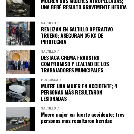
MUEREN DOS MUJERES ATROPELLADAS;
UNA BEBÉ RESULTO GRAVEMENTE HERIDA
•⁠ ⁠Ten precaución, ya que son frecuentes los cortes en
vías debido a la caída de árboles y cables eléctricos.
En caso de emergencia, la población puede comunicarse
al 911.
SALTILLO
REALIZAN EN SALTILLO OPERATIVO
TRUENO; ASEGURAN 35 KG DE
ADVERTISEMENT
PIROTECNIA
SALTILLO
DESTACA CHEMA FRAUSTRO
COMPROMISO Y LEALTAD DE LOS
TRABAJADORES MUNICIPALES
POLICÍACA
MUERE UNA MUJER EN ACCIDENTE; 4
PERSONAS MÁS RESULTARON
LESIONADAS
•⁠ ⁠Conduce con cuidado, ya que puede haber formación
SALTILLO
de nubes de polvo.
Muere mujer en fuerte accidente; tres
personas más resultaron heridas
•⁠ ⁠Si tu auto se ve afectado por la fuerza del viento, evita
los rebases y ten precaución en los cruces y puentes.