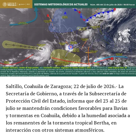
ADVERTISEMENT
ADVERTISEMENT
– Domingo: Máxima 28°C / Mínima 11°C
Saltillo, Coahuila de Zaragoza; 22 de julio de 2026.- La
Región Laguna
* Región Norte: Acuña, especialmente la Serranía del
Secretaría de Gobierno, a través de la Subsecretaría de
Burro, Santa Eulalia y las áreas cercanas a la Presa La
Protección Civil del Estado, informa que del 23 al 25 de
– Viernes: Máxima 34°C / Mínima 12°C
Amistad, donde se prevén lluvias de moderadas a
julio se mantendrán condiciones favorables para lluvias
fuertes, actividad eléctrica, rachas de viento de 40 a 60
y tormentas en Coahuila, debido a la humedad asociada a
– Sábado: Máxima 33°C / Mínima 10°C
kilómetros por hora y posible caída puntual de granizo.
los remanentes de la tormenta tropical Bertha, en
– Domingo: Máxima 26°C / Mínima 8°C
interacción con otros sistemas atmosféricos.
* Regiones Carbonífera y Centro-Desierto: Se mantiene